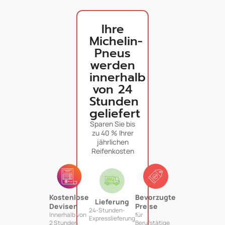
Ihre
Michelin-
Pneus
werden
innerhalb
von 24
Stunden
geliefert
Sparen Sie bis
zu 40 % Ihrer
jährlichen
Reifenkosten
Kostenlose
Bevorzugte
Lieferung
Devisen
Preise
24-Stunden-
Innerhalb von
für
Expresslieferung
2 Stunden
Berufstätige