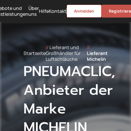
ebote und
Über
Hilfe
Kontakt
Anmelden
Registrier
stleistungen
uns
//
Lieferant und
//
Startseite
Großhändler für
Lieferant
Luftschläuche
Michelin
PNEUMACLIC,
Anbieter der
Marke
MICHELIN