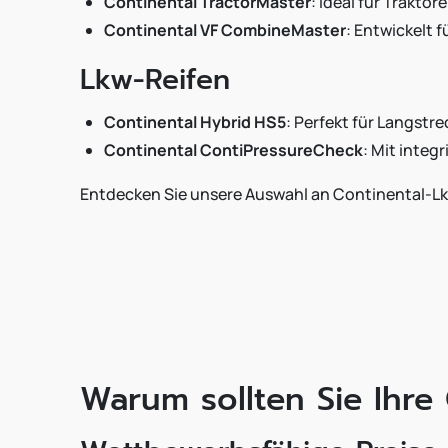
Continental TractorMaster
: Ideal für Trakt
Continental VF CombineMaster
: Entwickelt 
Lkw-Reifen
Continental Hybrid HS5
: Perfekt für Langst
Continental ContiPressureCheck
: Mit integ
Entdecken Sie unsere Auswahl an Continental-Lk
Warum sollten Sie Ihre