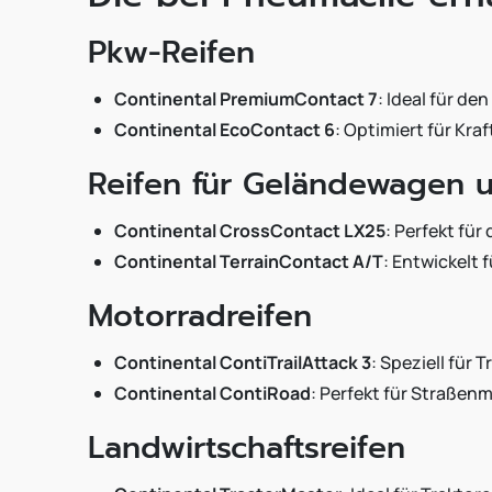
Pkw-Reifen
Continental PremiumContact 7
: Ideal für d
Continental EcoContact 6
: Optimiert für Kra
Reifen für Geländewagen 
Continental CrossContact LX25
: Perfekt fü
Continental TerrainContact A/T
: Entwickelt
Motorradreifen
Continental ContiTrailAttack 3
: Speziell für
Continental ContiRoad
: Perfekt für Straßen
Landwirtschaftsreifen