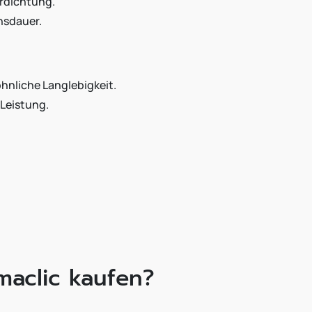
erdichtung.
nsdauer.
öhnliche Langlebigkeit.
 Leistung.
maclic kaufen?