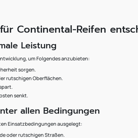
 für Continental-Reifen ents
male Leistung
 Entwicklung, um Folgendes anzubieten:
cherheit sorgen.
oder rutschigen Oberflächen.
spart.
kosten senkt.
unter allen Bedingungen
hsten Einsatzbedingungen ausgelegt:
e oder rutschigen Straßen.