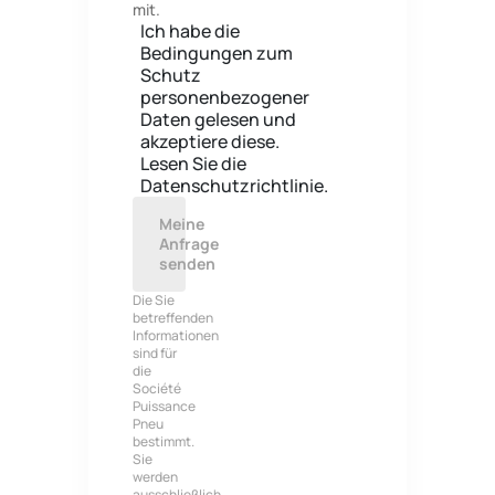
mit.
Ich habe die
Bedingungen zum
Schutz
personenbezogener
Daten gelesen und
akzeptiere diese.
Lesen Sie die
Datenschutzrichtlinie.
Meine
Anfrage
senden
Die Sie
betreffenden
Informationen
sind für
die
Société
Puissance
Pneu
bestimmt.
Sie
werden
ausschließlich