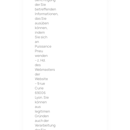
der Sie
betreffenden
Informationen,
das Sie
ausüben
können,
indem
Sie sich
an
Puissance
Pneu
wenden
– z. Hd.
des
Webmasters
der
Website
– 9 rue
Curie
69006
Lyon. Sie
können
aus
legitimen
Gründen
auch der
Verarbeitung
der Sie