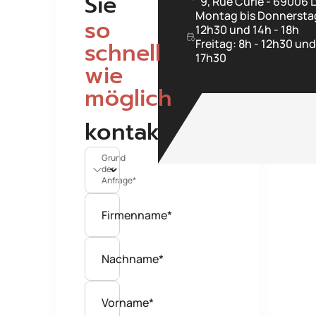
Sie
9, Rue Curie - 69006 
Montag bis Donnerstag
so
12h30 und 14h - 18h
schnell
Freitag: 8h - 12h30 und
17h30
wie
möglich
kontaktieren
Grund
der
Anfrage*
Firmenname*
Nachname*
Vorname*