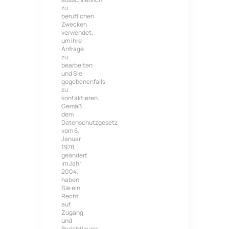
zu
beruflichen
Zwecken
verwendet,
um Ihre
Anfrage
zu
bearbeiten
und Sie
gegebenenfalls
zu
kontaktieren.
Gemäß
dem
Datenschutzgesetz
vom 6.
Januar
1978,
geändert
im Jahr
2004,
haben
Sie ein
Recht
auf
Zugang
und
Berichtigung