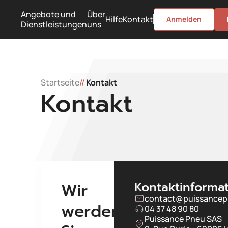
Angebote und
Über
Hilfe
Kontakt
Anmelden
Dienstleistungen
uns
Startseite
//
Kontakt
Kontakt
Kontaktinforma
Wir
contact@puissancep
werden
04 37 48 90 80
Puissance Pneu SAS