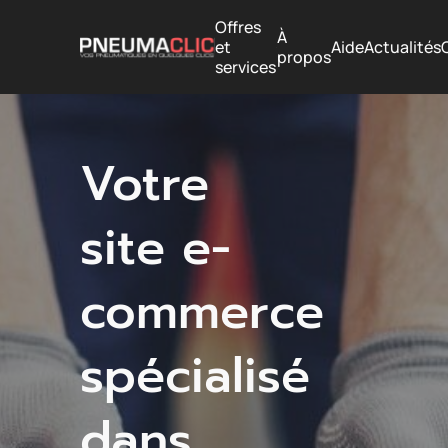
Offres
À
et
Aide
Actualités
propos
services
Votre
site e-
commerce
spécialisé
dans