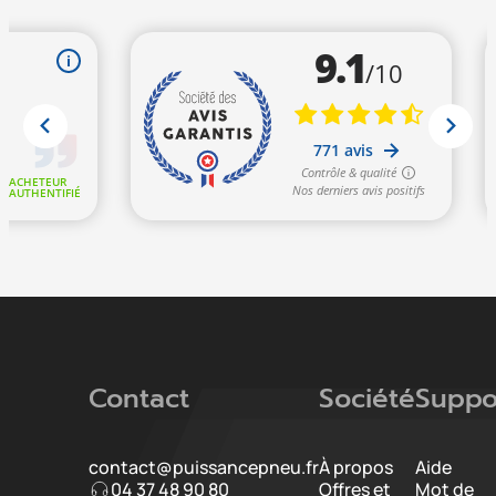
Contact
Société
Suppo
contact@puissancepneu.fr
À propos
Aide
04 37 48 90 80
Offres et
Mot de