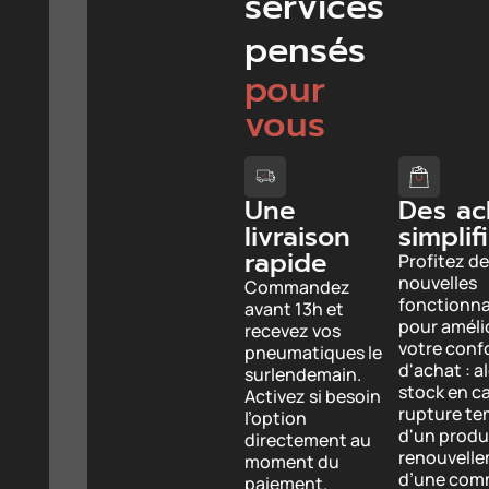
services
pensés
pour
vous
Une
Des ac
livraison
simplif
rapide
Profitez de
nouvelles
Commandez
fonctionna
avant 13h et
pour améli
recevez vos
votre conf
pneumatiques le
d'achat : a
surlendemain.
stock en c
Activez si besoin
rupture te
l’option
d'un produi
directement au
renouvell
moment du
d’une com
paiement.