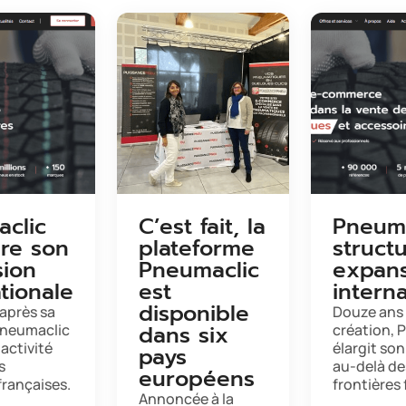
clic
C’est fait, la
Pneuma
ure son
plateforme
struct
ion
Pneumaclic
expan
tionale
est
intern
disponible
après sa
Douze ans 
dans six
Pneumaclic
création, 
 activité
élargit son
pays
s
au-delà de
européens
françaises.
frontières
Annoncée à la