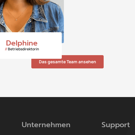
Delphine
//
Betriebsdirektorin
Das gesamte Team ansehen
Unternehmen
Support