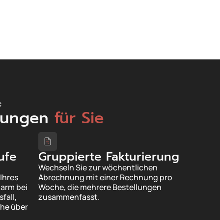
c
stungen
für Sie
ufe
Gruppierte Fakturierung
Wechseln Sie zur wöchentlichen
Ihres
Abrechnung mit einer Rechnung pro
arm bei
Woche, die mehrere Bestellungen
fall,
zusammenfasst.
che über