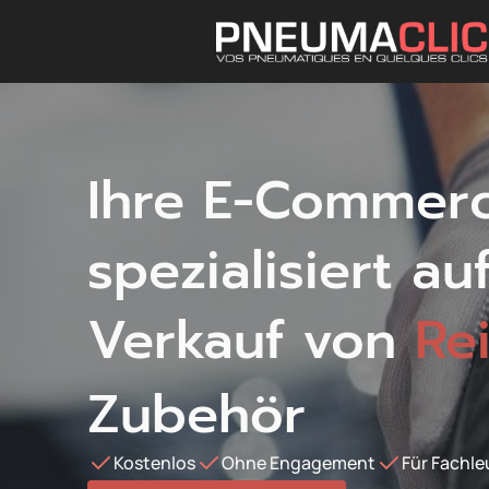
Ihre E-Commer
spezialisiert au
Verkauf von
Re
Zubehör
Kostenlos
Ohne Engagement
Für Fachle