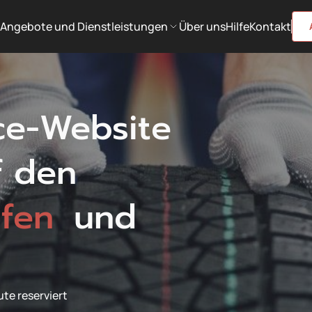
Angebote und Dienstleistungen
Über uns
Hilfe
Kontakt
ce-Website
f den
ifen
und
ute reserviert