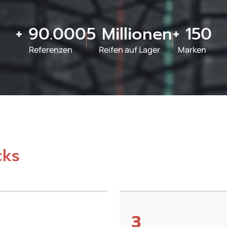
+ 90.000
5 Millionen
+ 150
Referenzen
Reifen auf Lager
Marken
cks
3